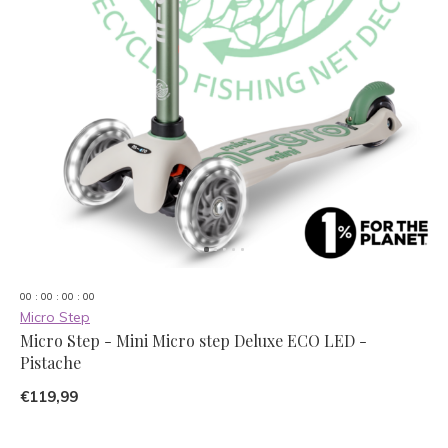
0
0
:
0
0
:
0
0
:
0
0
Micro Step
Micro Step - Mini Micro step Deluxe ECO LED -
Pistache
€119,99