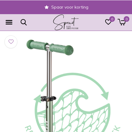
Spaar voor korting
0
0