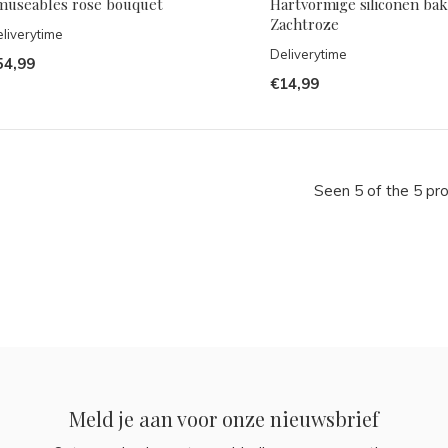
museables rose bouquet
Hartvormige siliconen ba
Zachtroze
liverytime
Deliverytime
54,99
€14,99
Seen 5 of the 5 pr
Meld je aan voor onze nieuwsbrief