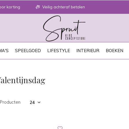
or korting
Veilig achteraf betalen
A'S
SPEELGOED
LIFESTYLE
INTERIEUR
BOEKEN
alentijnsdag
 Producten