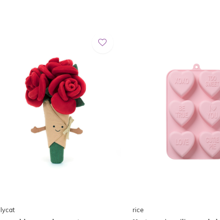
llycat
rice