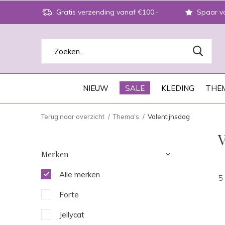
Gratis verzending vanaf €100,-
Spaar vo
NIEUW
SALE
KLEDING
THEM
Terug naar overzicht
Thema's
Valentijnsdag
V
Merken
Alle merken
5
Forte
Jellycat