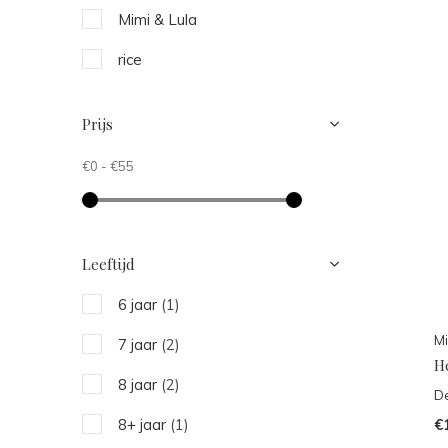
Mimi & Lula
rice
Prijs
€0
-
€55
Leeftijd
6 jaar
(1)
Mi
7 jaar
(2)
He
8 jaar
(2)
De
€
8+ jaar
(1)