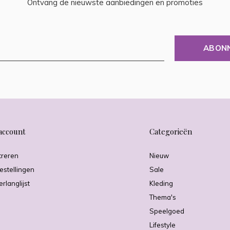
Ontvang de nieuwste aanbiedingen en promoties
ABON
account
Categorieën
treren
Nieuw
estellingen
Sale
erlanglijst
Kleding
Thema's
Speelgoed
Lifestyle