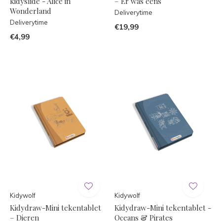
kidyslide - Alice in
– Er was eens
Wonderland
Deliverytime
Deliverytime
€19,99
€4,99
Kidywolf
Kidywolf
Kidydraw-Mini tekentablet
Kidydraw-Mini tekentablet -
– Dieren
Oceans & Pirates