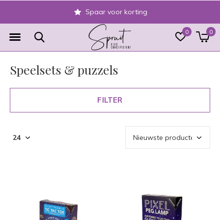
Spaar voor korting
0
0
Speelsets & puzzels
FILTER