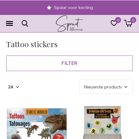
Spaar voor korting
0
0
Tattoo stickers
FILTER