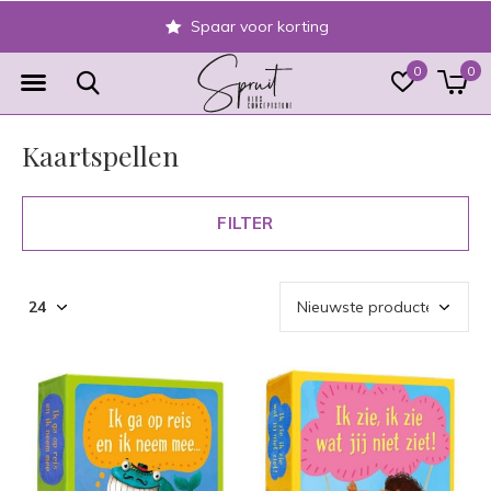
Veilig achteraf betalen
0
0
Kaartspellen
FILTER