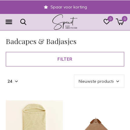
Spaar voor korting
0
0
Badcapes & Badjasjes
FILTER