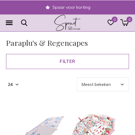
Spaar voor korting
0
0
Paraplu's & Regencapes
FILTER