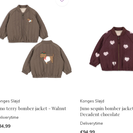
nges Sløjd
Konges Sløjd
uno terry bomber jacket - Walnut
Juno sequin bomber jacket
Decadent chocolate
liverytime
Deliverytime
84,99
€94,99