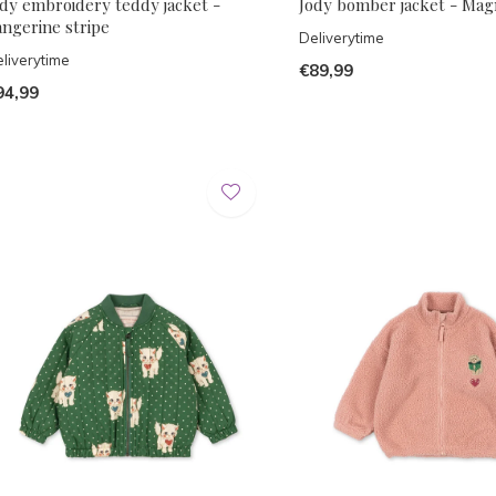
ody embroidery teddy jacket -
Jody bomber jacket - Mag
angerine stripe
Deliverytime
liverytime
€89,99
94,99