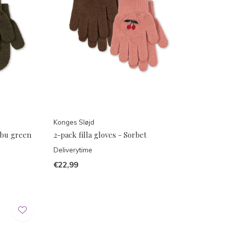
Konges Sløjd
mbu green
2-pack filla gloves - Sorbet
Deliverytime
€22,99