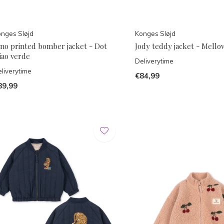
nges Sløjd
Konges Sløjd
uno printed bomber jacket - Dot
Jody teddy jacket - Mello
iao verde
Deliverytime
liverytime
€84,99
89,99