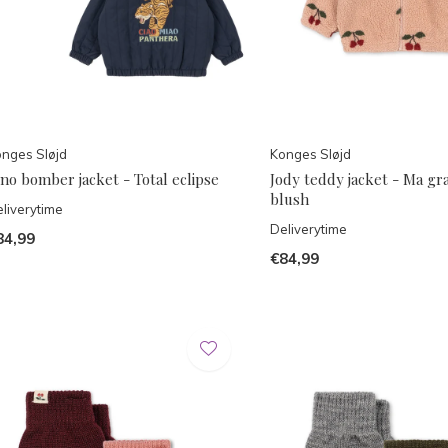
nges Sløjd
Konges Sløjd
no bomber jacket - Total eclipse
Jody teddy jacket - Ma gr
blush
liverytime
Deliverytime
84,99
€84,99