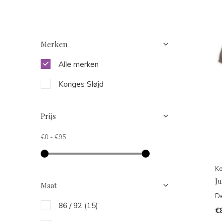
Merken
Alle merken
Konges Sløjd
Prijs
€0
-
€95
Ko
J
Maat
De
86 / 92
(15)
€