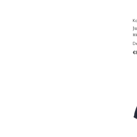
Ko
J
m
De
€