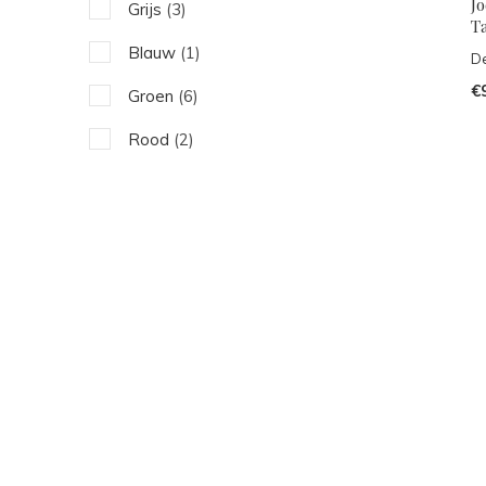
J
Grijs
(3)
T
Blauw
(1)
De
€
Groen
(6)
Rood
(2)
Roze
(5)
Paars
(1)
Meerkleurig
(5)