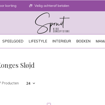
or korting
Veilig achteraf betalen
SPEELGOED
LIFESTYLE
INTERIEUR
BOEKEN
MAM
onges Sløjd
7 Producten