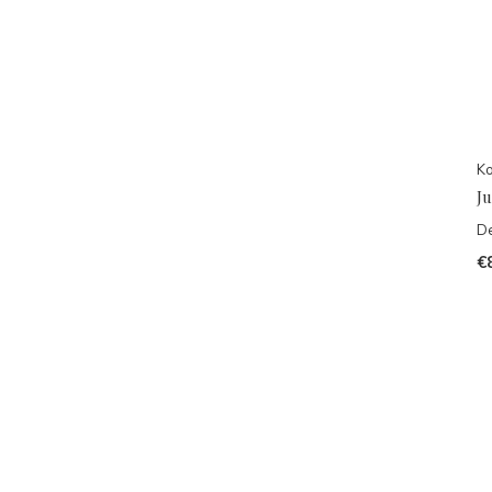
Ko
Ju
De
€