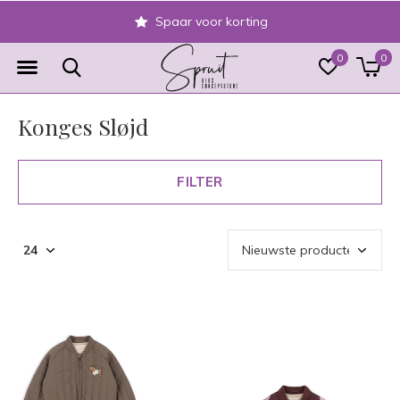
Veilig achteraf betalen
0
0
Konges Sløjd
FILTER