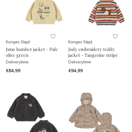
Konges Sløjd
Konges Sløjd
Juno bomber jacket - Pale
Jody embroidery teddy
olive green
jacket - Tangerine stripe
Deliverytime
Deliverytime
€84,99
€94,99