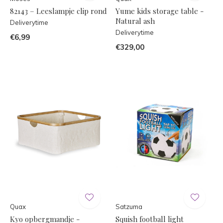
82143 – Leeslampje clip rond
Yume kids storage table -
Natural ash
Deliverytime
Deliverytime
€6,99
€329,00
Quax
Satzuma
Kyo opbergmandje -
Squish football light