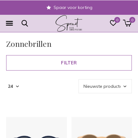
Veilig achteraf betalen
0
0
Zonnebrillen
FILTER