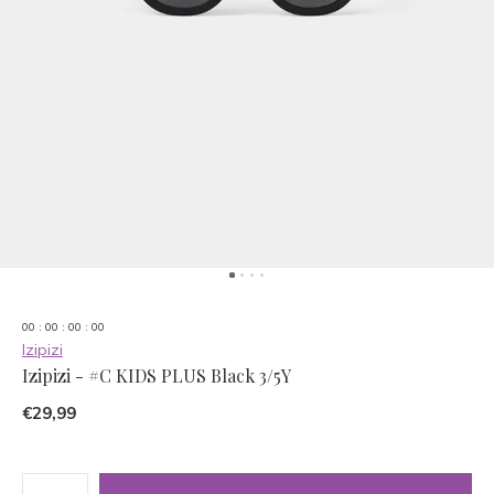
0
0
:
0
0
:
0
0
:
0
0
Izipizi
Izipizi - #C KIDS PLUS Black 3/5Y
€29,99