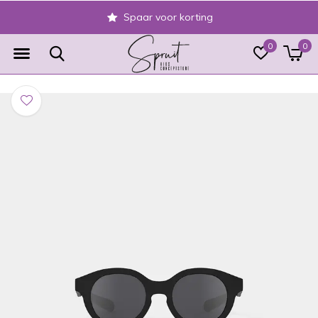
Spaar voor korting
0
0