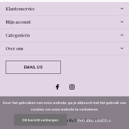
Klantenservice
Mijn account
Categorieën
Over ons
EMAIL US
Door het gebruiken van onze website, ga je akkoord met het gebruik van
cookies om onze website te verbeteren.
Dit bericht verbergen
Meer over cookies »
© Copyright
2026
- Theme By
DMWS
-
RSS-feed