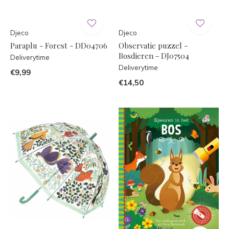
Djeco
Djeco
Paraplu - Forest - DD04706
Observatie puzzel -
Bosdieren - DJ07504
Deliverytime
Deliverytime
€9,99
€14,50