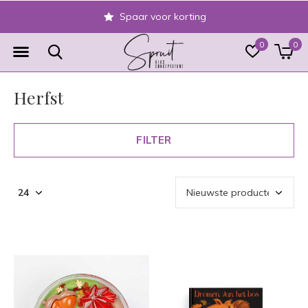
Spaar voor korting
0
0
Herfst
FILTER