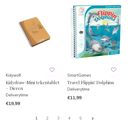
Kidywolf
SmartGames
Kidydraw-Mini tekentablet
Travel Flippin' Dolphins
– Dieren
Deliverytime
Deliverytime
€11,99
€19,99
1
2
3
4
5