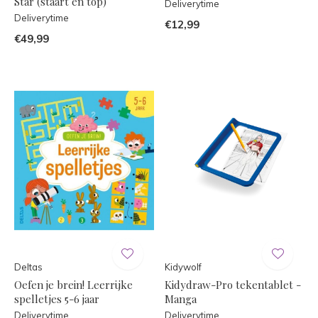
Star (staart en top)
Deliverytime
Deliverytime
€12,99
€49,99
Deltas
Kidywolf
Oefen je brein! Leerrijke
Kidydraw-Pro tekentablet -
spelletjes 5-6 jaar
Manga
Deliverytime
Deliverytime