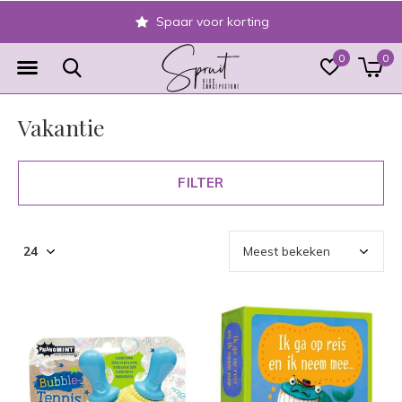
Veilig achteraf betalen
0
0
Vakantie
FILTER