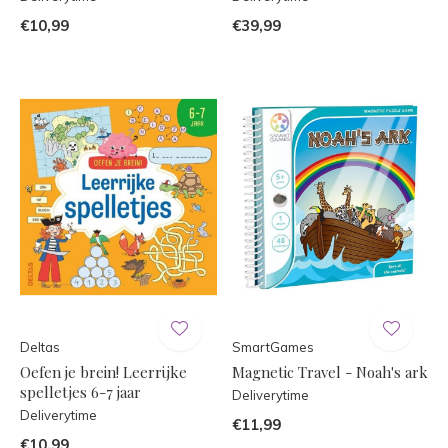
€10,99
€39,99
Deltas
SmartGames
Oefen je brein! Leerrijke
Magnetic Travel - Noah's ark
spelletjes 6-7 jaar
Deliverytime
Deliverytime
€11,99
€10,99