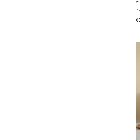
w
De
€