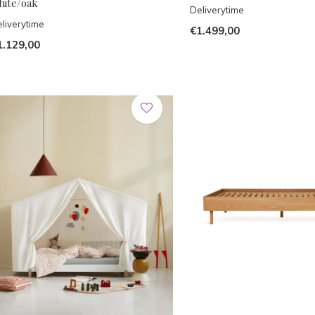
hite/oak
Deliverytime
liverytime
€1.499,00
1.129,00