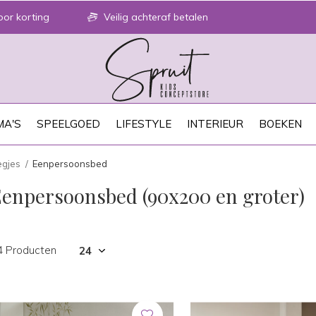
or korting
Veilig achteraf betalen
A'S
SPEELGOED
LIFESTYLE
INTERIEUR
BOEKEN
egjes
Eenpersoonsbed
enpersoonsbed (90x200 en groter)
4 Producten