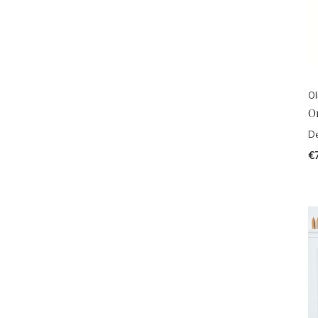
Ol
O
De
€