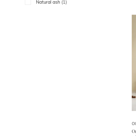
Natural ash
(1)
Ol
Or