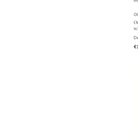
Ol
O
w
De
€