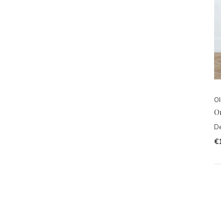
Ol
Or
De
€