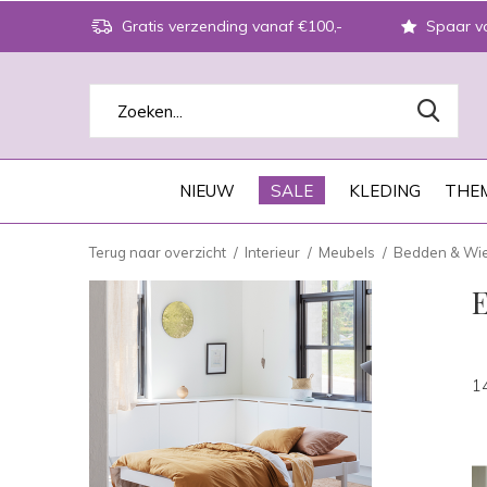
Gratis verzending vanaf €100,-
Spaar vo
NIEUW
SALE
KLEDING
THEM
Terug naar overzicht
Interieur
Meubels
Bedden & Wi
E
1