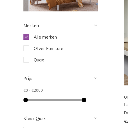
Merken
Alle merken
Oliver Furniture
Quax
Prijs
€0
-
€2000
Ol
L
De
Kleur Quax
€