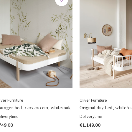
iver Furniture
Oliver Furniture
ounger bed, 120x200 cm, white/oak
Original day bed, white/o
liverytime
Deliverytime
749,00
€1.149,00