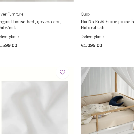
iver Furniture
Quax
riginal house bed, 90x200 cm,
Hai No Ki & Yume junior b
hite/oak
Natural ash
liverytime
Deliverytime
1.599,00
€1.095,00