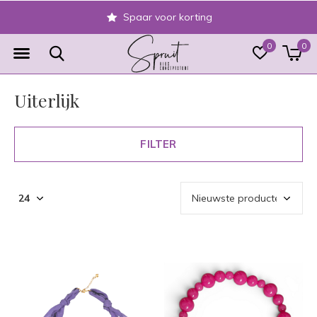
Veilig achteraf betalen
0
0
Uiterlijk
FILTER