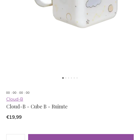
0
0
:
0
0
:
0
0
:
0
0
Cloud-B
Cloud-B - Cube B - Ruimte
€19,99