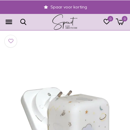
Spaar voor korting
0
0