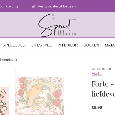
or korting
Veilig achteraf betalen
SPEELGOED
LIFESTYLE
INTERIEUR
BOEKEN
MAM
ol kleurboek
0
0
:
0
0
:
0
0
:
0
0
Forte
Forte -
liefdev
€9,99