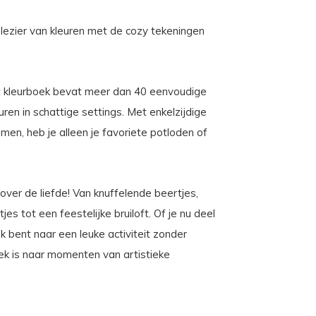
plezier van kleuren met de cozy tekeningen
it kleurboek bevat meer dan 40 eenvoudige
uren in schattige settings. Met enkelzijdige
en, heb je alleen je favoriete potloden of
over de liefde! Van knuffelende beertjes,
es tot een feestelijke bruiloft. Of je nu deel
 bent naar een leuke activiteit zonder
oek is naar momenten van artistieke