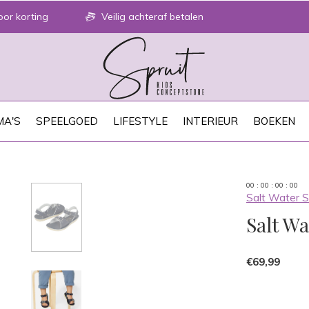
or korting
Veilig achteraf betalen
A'S
SPEELGOED
LIFESTYLE
INTERIEUR
BOEKEN
0
0
:
0
0
:
0
0
:
0
0
Salt Water 
Salt Wa
€69,99