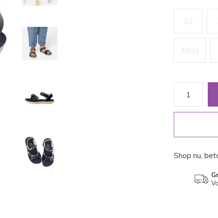
23
30/31
Shop nu, beta
Gr
Va