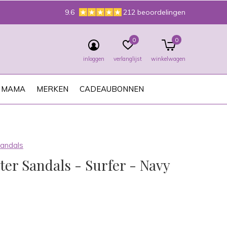
9.6
212 beoordelingen
0
0
inloggen
verlanglijst
winkelwagen
MAMA
MERKEN
CADEAUBONNEN
Sandals
ter Sandals - Surfer - Navy