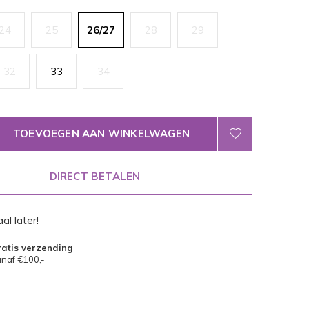
24
25
26/27
28
29
32
33
34
TOEVOEGEN AAN WINKELWAGEN
DIRECT BETALEN
al later!
atis verzending
naf €100,-