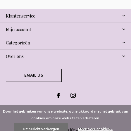
Klantenservice
Mijn account
Categorieën
Over ons
EMAIL US
Door het gebruiken van onze website, ga je akkoord met het gebruik van
cookies om onze website te verbeteren.
Dit bericht verbergen
Meer over cookies »
© Copyright
2026
- Theme By
DMWS
-
RSS-feed