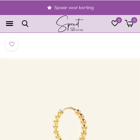
Spaar voor korting
0
0