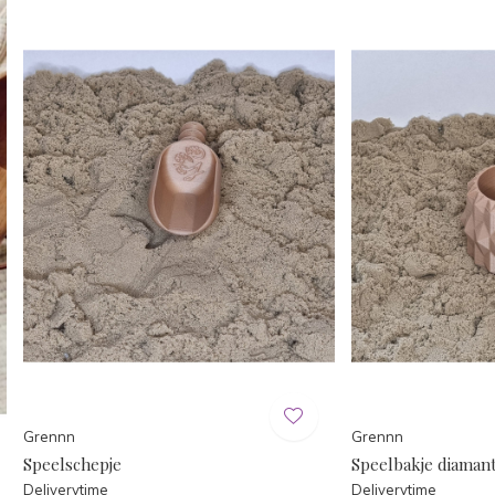
Grennn
Grennn
Speelschepje
Speelbakje diaman
Deliverytime
Deliverytime