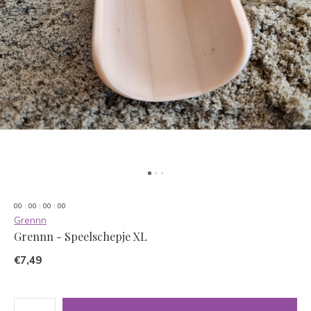
0
0
:
0
0
:
0
0
:
0
0
Grennn
Grennn - Speelschepje XL
€7,49