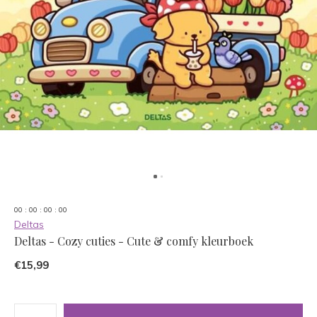
0
0
:
0
0
:
0
0
:
0
0
Deltas
Deltas - Cozy cuties - Cute & comfy kleurboek
€15,99