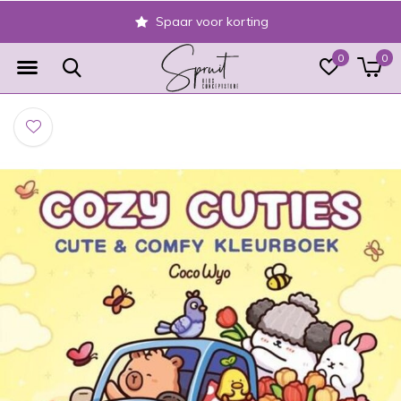
Spaar voor korting
0
0