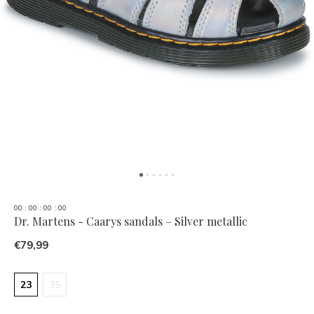
0
0
:
0
0
:
0
0
:
0
0
Dr. Martens - Caarys sandals – Silver metallic
€79,99
23
35