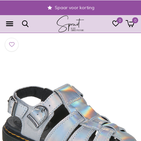
Spaar voor korting
0
0