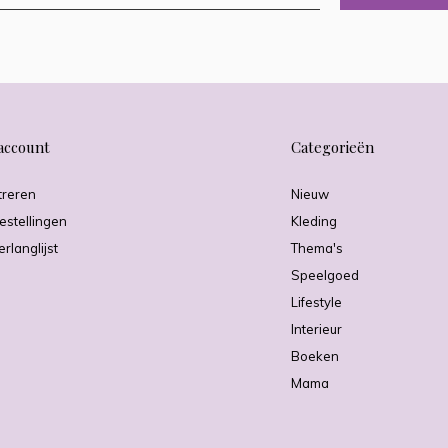
account
Categorieën
treren
Nieuw
estellingen
Kleding
erlanglijst
Thema's
Speelgoed
Lifestyle
Interieur
Boeken
Mama