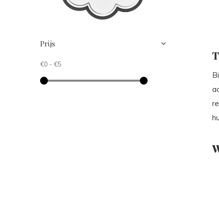
Prijs
T
€0
-
€5
B
aa
re
h
W