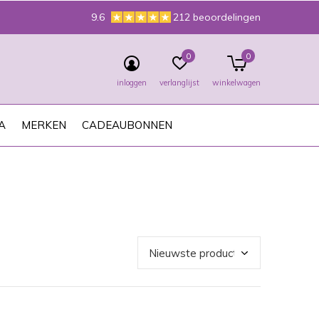
9.6
212 beoordelingen
0
0
inloggen
verlanglijst
winkelwagen
A
MERKEN
CADEAUBONNEN