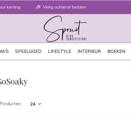
or korting
Veilig achteraf betalen
A'S
SPEELGOED
LIFESTYLE
INTERIEUR
BOEKEN
GoSoaky
 Producten