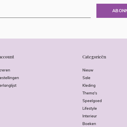
ABON
account
Categorieën
treren
Nieuw
estellingen
Sale
erlanglijst
Kleding
Thema's
Speelgoed
Lifestyle
Interieur
Boeken