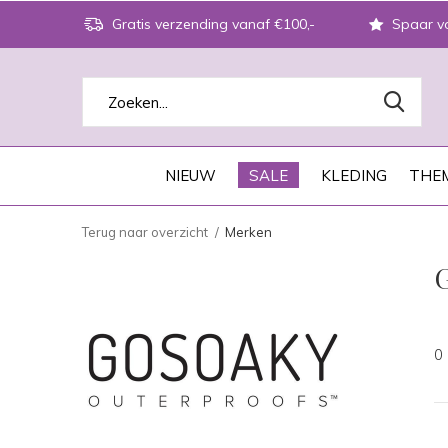
Gratis verzending vanaf €100,-
Spaar vo
NIEUW
SALE
KLEDING
THEM
Terug naar overzicht
Merken
0