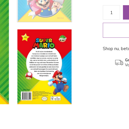
Shop nu, beta
Gr
Va