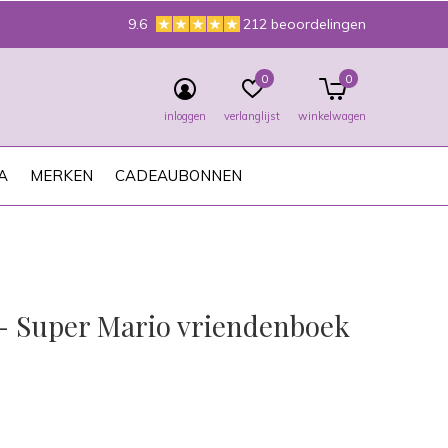
9.6
212 beoordelingen
0
0
inloggen
verlanglijst
winkelwagen
A
MERKEN
CADEAUBONNEN
 - Super Mario vriendenboek