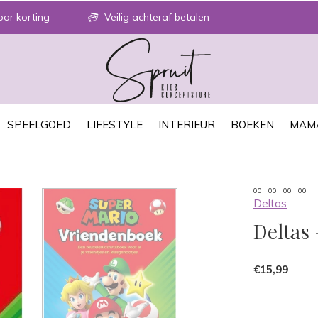
or korting
Veilig achteraf betalen
SPEELGOED
LIFESTYLE
INTERIEUR
BOEKEN
MAM
0
0
:
0
0
:
0
0
:
0
0
Deltas
Deltas
€15,99