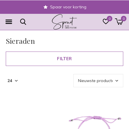
Spaar voor korting
0
0
Sieraden
FILTER