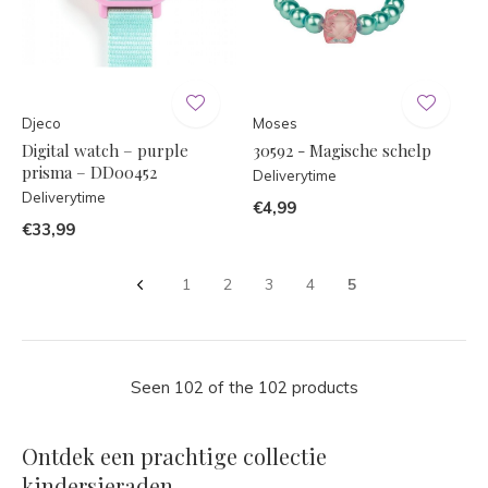
Djeco
Moses
Digital watch – purple
30592 - Magische schelp
prisma – DD00452
Deliverytime
Deliverytime
€4,99
€33,99
1
2
3
4
5
Seen 102 of the 102 products
Ontdek een prachtige collectie
kindersieraden