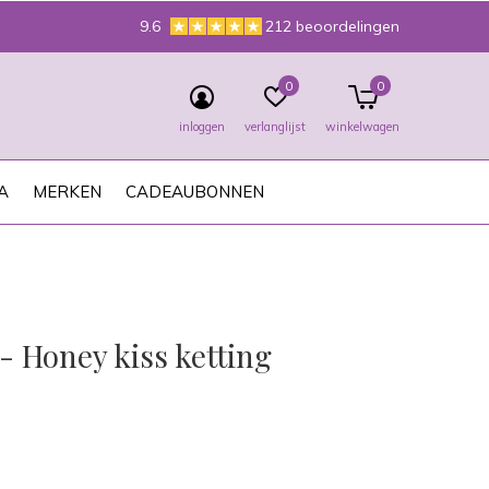
9.6
212 beoordelingen
0
0
inloggen
verlanglijst
winkelwagen
A
MERKEN
CADEAUBONNEN
- Honey kiss ketting