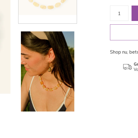
Shop nu, beta
Gr
Va