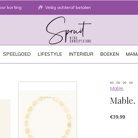
or korting
Veilig achteraf betalen
SPEELGOED
LIFESTYLE
INTERIEUR
BOEKEN
MAM
0
0
:
0
0
:
0
0
:
0
0
Mable.
Mable. 
€39,99