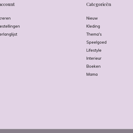
account
Categorieën
treren
Nieuw
estellingen
Kleding
erlanglijst
Thema's
Speelgoed
Lifestyle
Interieur
Boeken
Mama