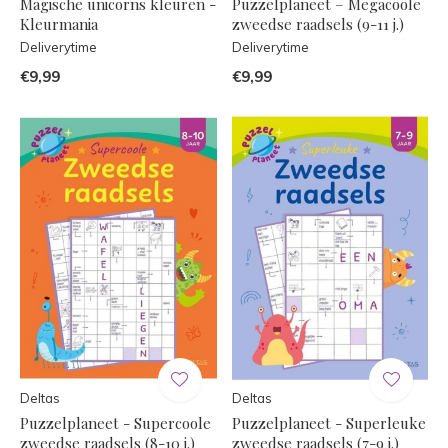
Magische unicorns kleuren -
Puzzelplaneet – Megacoole
Kleurmania
zweedse raadsels (9-11 j.)
Deliverytime
Deliverytime
€9,99
€9,99
Deltas
Deltas
Puzzelplaneet - Supercoole
Puzzelplaneet - Superleuke
zweedse raadsels (8-10 j.)
zweedse raadsels (7-9 j.)