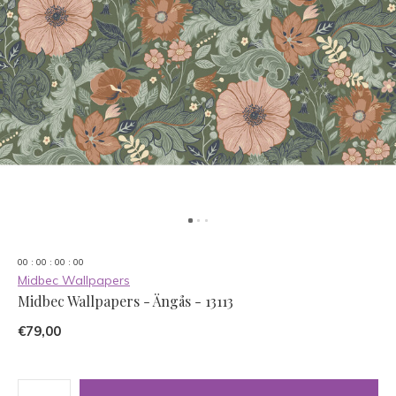
0
0
:
0
0
:
0
0
:
0
0
Midbec Wallpapers
Midbec Wallpapers - Ängås - 13113
€79,00