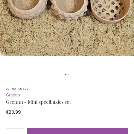
0
0
:
0
0
:
0
0
:
0
0
Grennn
Grennn - Mini speelbakjes set
€20,99