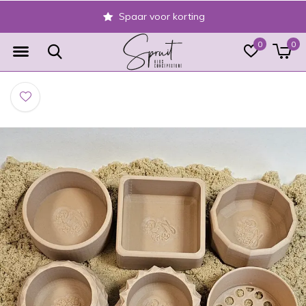
Spaar voor korting
0
0