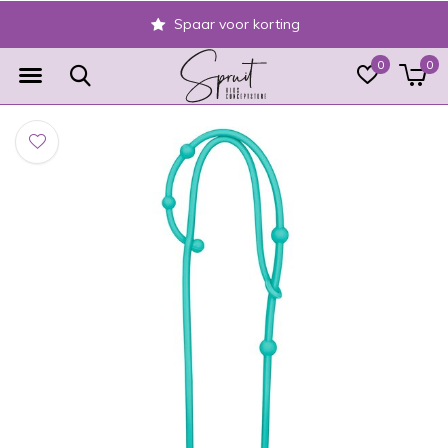
Spaar voor korting
0
0