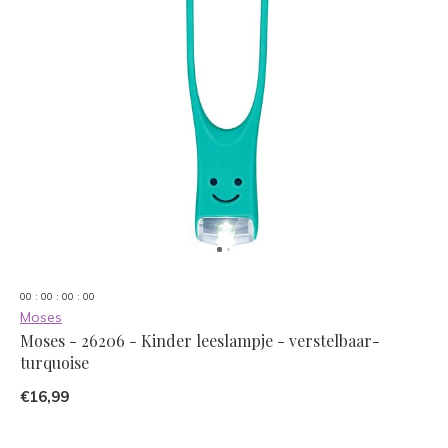
0
0
:
0
0
:
0
0
:
0
0
Moses
Moses - 26206 - Kinder leeslampje - verstelbaar-
turquoise
€16,99