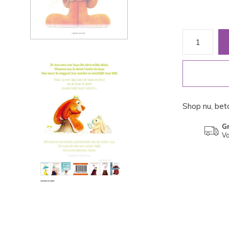
Shop nu, beta
Gr
Va