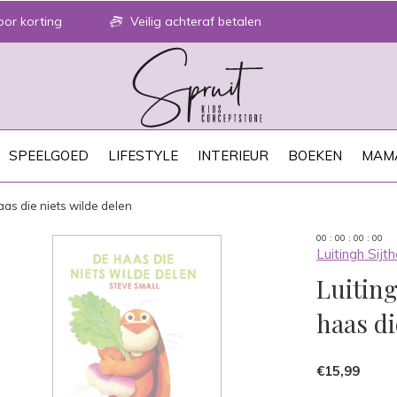
or korting
Veilig achteraf betalen
SPEELGOED
LIFESTYLE
INTERIEUR
BOEKEN
MAM
haas die niets wilde delen
0
0
:
0
0
:
0
0
:
0
0
Luitingh Sijth
Luiting
haas di
€15,99