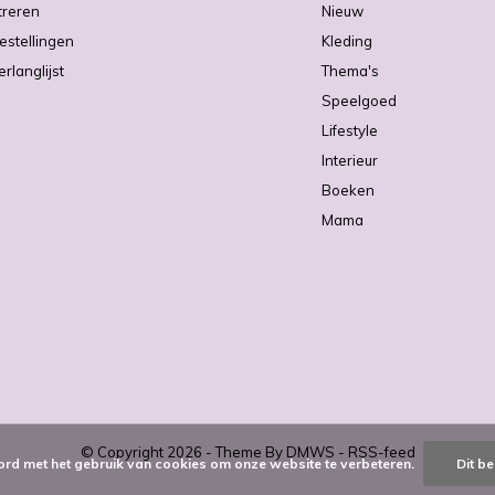
treren
Nieuw
estellingen
Kleding
erlanglijst
Thema's
Speelgoed
Lifestyle
Interieur
Boeken
Mama
© Copyright
2026
- Theme By
DMWS
-
RSS-feed
ord met het gebruik van cookies om onze website te verbeteren.
Dit be