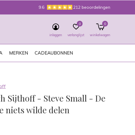
9.6
212 beoordelingen
0
0
inloggen
verlanglijst
winkelwagen
A
MERKEN
CADEAUBONNEN
off
h Sijthoff - Steve Small - De
e niets wilde delen