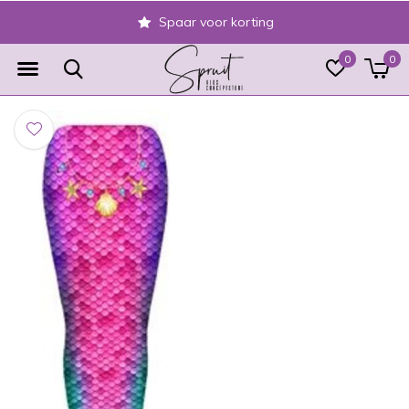
Spaar voor korting
0
0