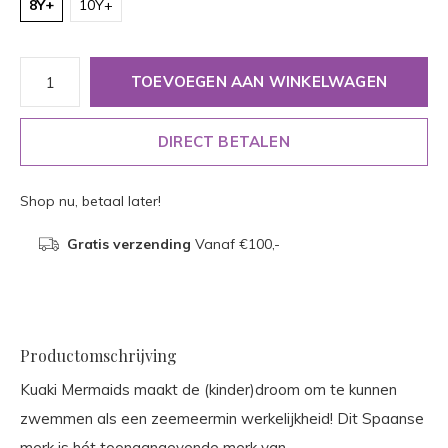
8Y+
10Y+
TOEVOEGEN AAN WINKELWAGEN
DIRECT BETALEN
Shop nu, betaal later!
Gratis verzending
Vanaf €100,-
Productomschrijving
Kuaki Mermaids maakt de (kinder)droom om te kunnen
zwemmen als een zeemeermin werkelijkheid! Dit Spaanse
merk is hét toonaangevende merk van