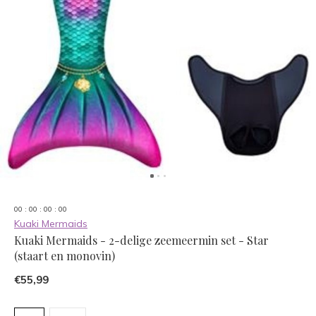
0
0
:
0
0
:
0
0
:
0
0
Kuaki Mermaids
Kuaki Mermaids - 2-delige zeemeermin set - Star
(staart en monovin)
€55,99