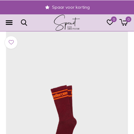
Spaar voor korting
0
0