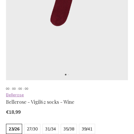
0
0
:
0
0
:
0
0
:
0
0
Bellerose
Bellerose - Vigil62 socks - Wine
€18,99
23/26
27/30
31/34
35/38
39/41