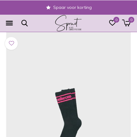
Spaar voor korting
0
0