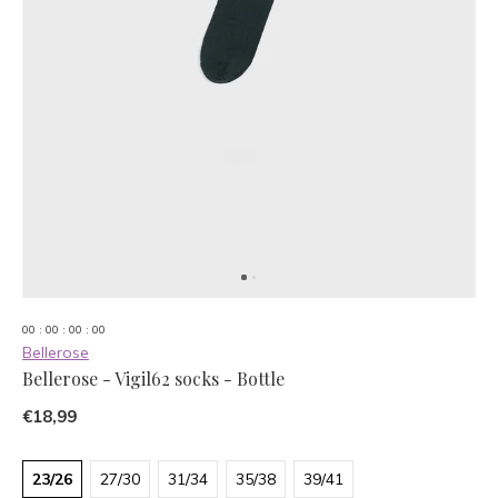
0
0
:
0
0
:
0
0
:
0
0
Bellerose
Bellerose - Vigil62 socks - Bottle
€18,99
23/26
27/30
31/34
35/38
39/41