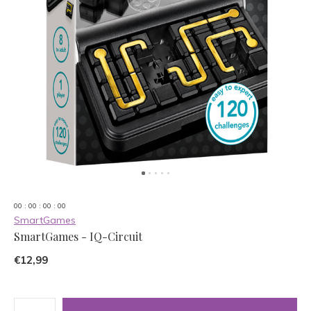
0
0
:
0
0
:
0
0
:
0
0
SmartGames
SmartGames - IQ-Circuit
€12,99