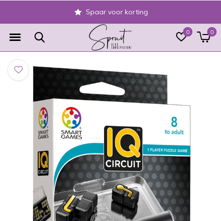
Spaar voor korting
0
0