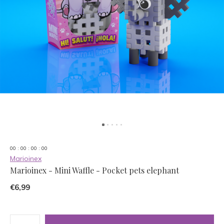
0
0
:
0
0
:
0
0
:
0
0
Marioinex
Marioinex - Mini Waffle - Pocket pets elephant
€6,99