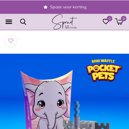
Spaar voor korting
0
0