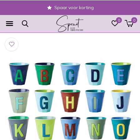
Spaar voor korting
0
0