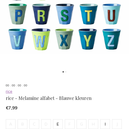
0
0
:
0
0
:
0
0
:
0
0
rice
rice - Melamine alfabet - Blauwe kleuren
€7,99
A
B
C
D
E
F
G
H
I
J