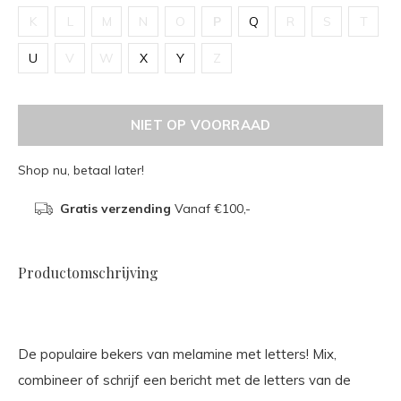
K
L
M
N
O
P
Q
R
S
T
U
V
W
X
Y
Z
NIET OP VOORRAAD
Shop nu, betaal later!
Gratis verzending
Vanaf €100,-
Productomschrijving
De populaire bekers van melamine met letters! Mix,
combineer of schrijf een bericht met de letters van de