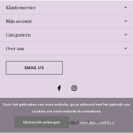
Klantenservice
Mijn account
Categorieën
Over ons
EMAIL US
Door het gebruiken van onze website, ga je akkoord met het gebruik van
cookies om onze website te verbeteren.
Dit bericht verbergen
Meer over cookies »
© Copyright
2026
- Theme By
DMWS
-
RSS-feed