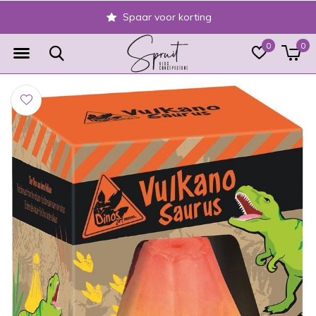
Spaar voor korting
0
0