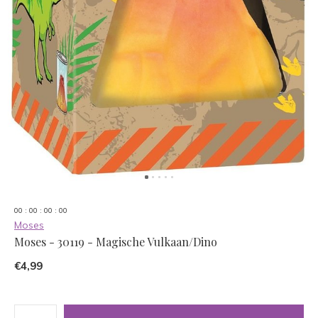
0
0
:
0
0
:
0
0
:
0
0
Moses
Moses - 30119 - Magische Vulkaan/Dino
€4,99