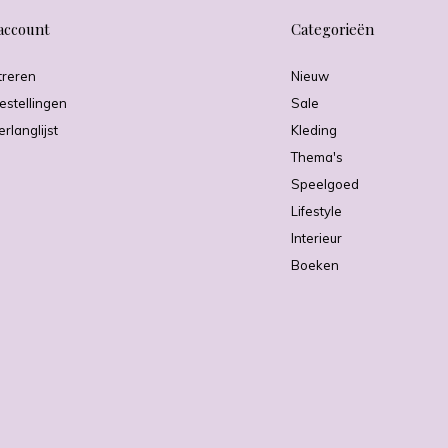
account
Categorieën
treren
Nieuw
estellingen
Sale
erlanglijst
Kleding
Thema's
Speelgoed
Lifestyle
Interieur
Boeken