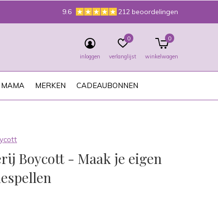
9.6
212 beoordelingen
0
0
inloggen
verlanglijst
winkelwagen
MAMA
MERKEN
CADEAUBONNEN
ycott
rij Boycott - Maak je eigen
iespellen