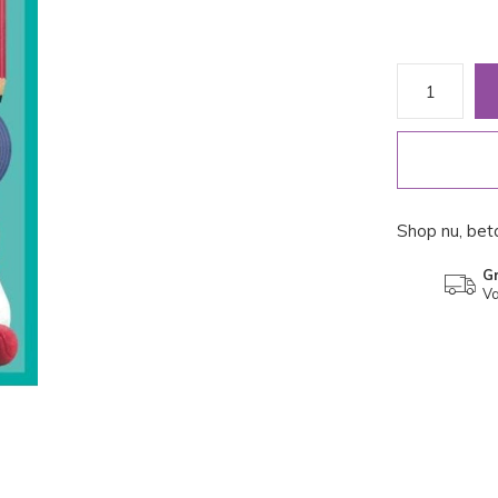
Shop nu, beta
Gr
Va