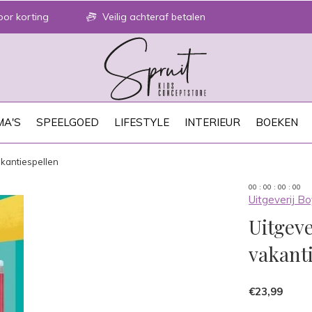
or korting
Veilig achteraf betalen
A'S
SPEELGOED
LIFESTYLE
INTERIEUR
BOEKEN
akantiespellen
0
0
:
0
0
:
0
0
:
0
0
Uitgeverij Bo
Uitgeve
vakant
€23,99