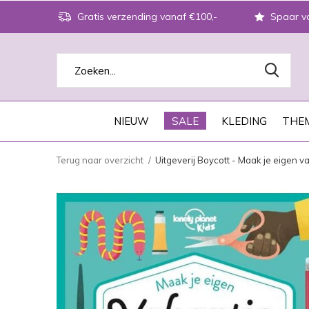
Gratis verzending vanaf €100,-
Spaar vo
NIEUW
SALE
KLEDING
THEM
Terug naar overzicht
Uitgeverij Boycott - Maak je eigen v