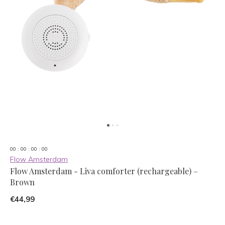
0
0
:
0
0
:
0
0
:
0
0
Flow Amsterdam
Flow Amsterdam - Liva comforter (rechargeable) –
Brown
€44,99