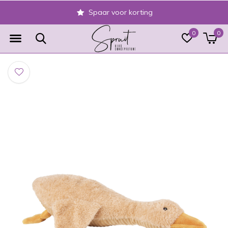
Spaar voor korting
0
0