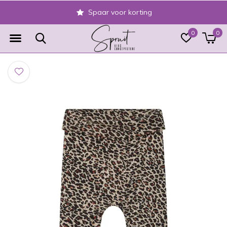
Spaar voor korting
0
0