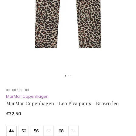
0
0
:
0
0
:
0
0
:
0
0
MarMar Copenhagen
MarMar Copenhagen - Leo Piva pants - Brown leo
€32,50
44
50
56
62
68
74