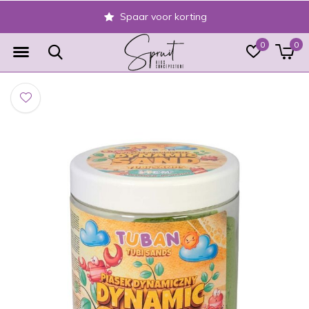
Spaar voor korting
0
0