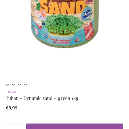
0
0
:
0
0
:
0
0
:
0
0
Tuban
Tuban - Dynamic sand – green 1kg
€8,99