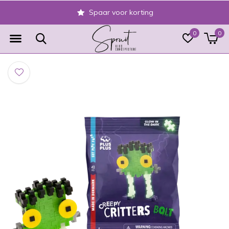
Spaar voor korting
0
0