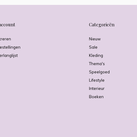
account
Categorieën
treren
Nieuw
estellingen
Sale
erlanglijst
Kleding
Thema's
Speelgoed
Lifestyle
Interieur
Boeken