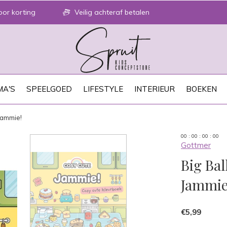
or korting
Veilig achteraf betalen
A'S
SPEELGOED
LIFESTYLE
INTERIEUR
BOEKEN
Jammie!
0
0
:
0
0
:
0
0
:
0
0
Gottmer
Big Bal
Jammie
€5,99