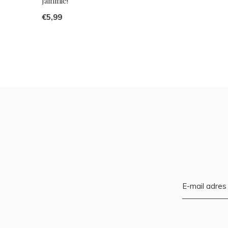
Jammie!
€5,99