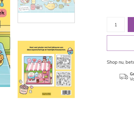
Shop nu, beta
Gr
Va