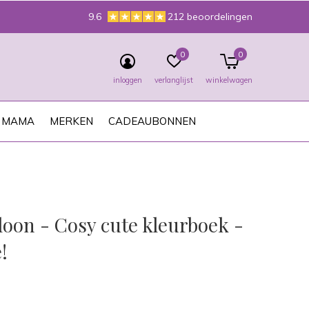
9.6
212 beoordelingen
0
0
inloggen
verlanglijst
winkelwagen
MAMA
MERKEN
CADEAUBONNEN
loon - Cosy cute kleurboek -
!