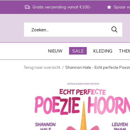
Gratis verzending vanaf €100,-
Spaar vo
NIEUW
SALE
KLEDING
THEM
Terug naar overzicht
Shannon Hale - Echt perfecte Poez