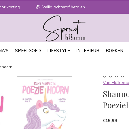
or korting
Veilig achteraf betalen
A'S
SPEELGOED
LIFESTYLE
INTERIEUR
BOEKEN
iehoorn
0
0
:
0
0
:
0
0
:
0
0
Van Holkema
Shanno
Poezie
€15,99