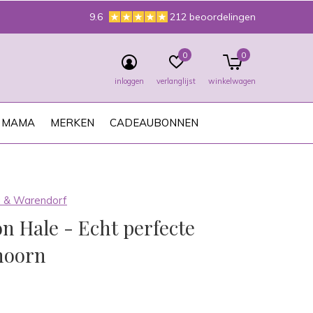
9.6
212 beoordelingen
0
0
inloggen
verlanglijst
winkelwagen
MAMA
MERKEN
CADEAUBONNEN
 & Warendorf
n Hale - Echt perfecte
hoorn