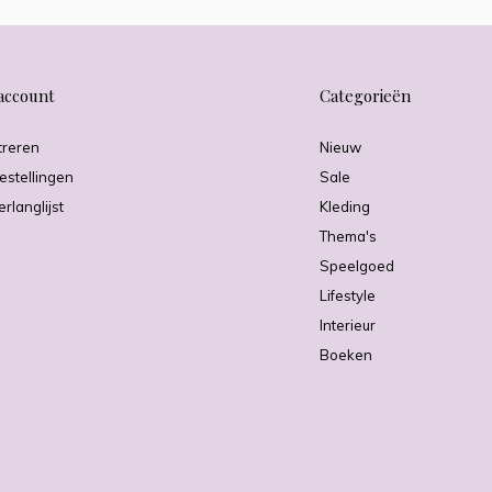
account
Categorieën
treren
Nieuw
estellingen
Sale
erlanglijst
Kleding
Thema's
Speelgoed
Lifestyle
Interieur
Boeken