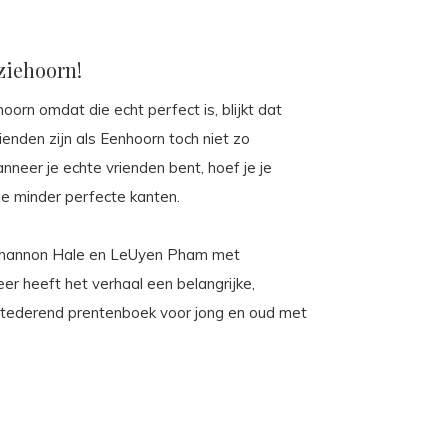
ziehoorn!
orn omdat die echt perfect is, blijkt dat
ienden zijn als Eenhoorn toch niet zo
anneer je echte vrienden bent, hoef je je
je minder perfecte kanten.
Shannon Hale en LeUyen Pham met
eer heeft het verhaal een belangrijke,
vertederend prentenboek voor jong en oud met