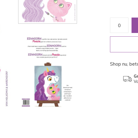
Shop nu, beta
Gr
Va