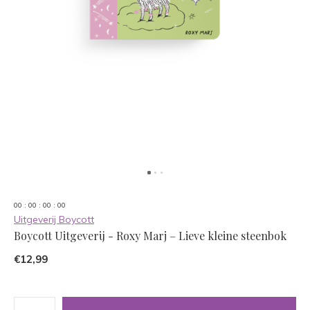
0
0
:
0
0
:
0
0
:
0
0
Uitgeverij Boycott
Boycott Uitgeverij - Roxy Marj – Lieve kleine steenbok
€12,99