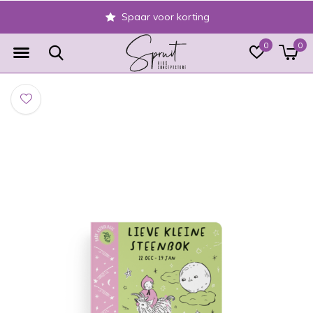
Spaar voor korting
0
0