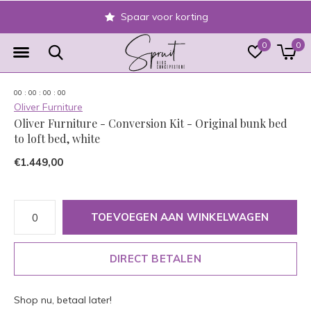
Spaar voor korting
0
0
0
0
:
0
0
:
0
0
:
0
0
Oliver Furniture
Oliver Furniture - Conversion Kit - Original bunk bed
to loft bed, white
€1.449,00
TOEVOEGEN AAN WINKELWAGEN
DIRECT BETALEN
Shop nu, betaal later!