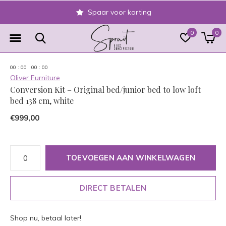
Spaar voor korting
0
0
0
0
:
0
0
:
0
0
:
0
0
Oliver Furniture
Conversion Kit – Original bed/junior bed to low loft
bed 138 cm, white
€999,00
TOEVOEGEN AAN WINKELWAGEN
DIRECT BETALEN
Shop nu, betaal later!